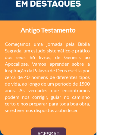
EM DESTAQUES
Antigo Testamento
Começamos uma jornada pela Bíblia
Sagrada, um estudo sistemático e prático
dos seus 66 livros, de Gênesis ao
Apocalipse. Vamos aprender sobre a
inspiração da Palavra de Deus escrita por
cerca de 40 homens de diferentes tipos
de vida, ao longo de um período de 1500
anos. As verdades que encontramos
podem nos corrigir, guiar no caminho
certo e nos preparar para toda boa obra,
se estivermos dispostos a obedecer.
ACESSAR