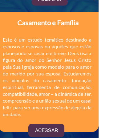
Casamento e Família
Este é um estudo temático destinado a
esposos e esposas ou àqueles que estão
planejando se casar em breve. Deus usa a
figura do amor do Senhor Jesus Cristo
pela Sua Igreja como modelo para o amor
do marido por sua esposa.
Estudaremos
os vínculos do casamento: fundação
espiritual, ferramenta de comunicação,
compatibilidade, amor – a dinâmica de ser,
compreensão e a união sexual de um casal
feliz, para ser uma expressão de alegria da
unidade.
ACESSAR