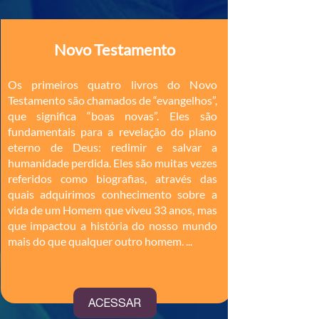
Novo Testamento
Os primeiros quatro livros do Novo
Testamento são chamados de “evangelhos”,
que significa “boas novas”. Eles são
fundamentais para a revelação do plano
eterno de Deus: redimir e salvar a
humanidade perdida. Eles são muitas vezes
referidos como biografias, através das
quais adquirimos conhecimento sobre a
vida de um Homem que viveu 33 anos, mas
que impactou a história do nosso mundo
mais do que qualquer outro homem. ...
ACESSAR